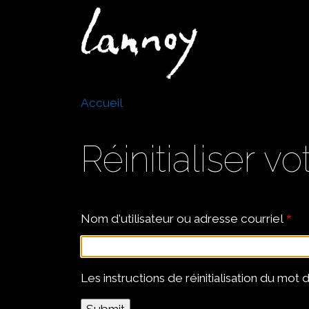
Aller
au
Navigation
contenu
principale
principal
Fil
Accueil
d'Ariane
Réinitialiser 
Nom d'utilisateur ou adresse courriel
Les instructions de réinitialisation du mo