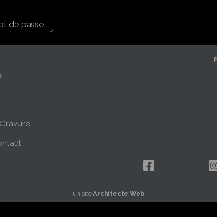
mot de passe
Navigation
principale
 Gravure
ontact
un site
Architecte Web