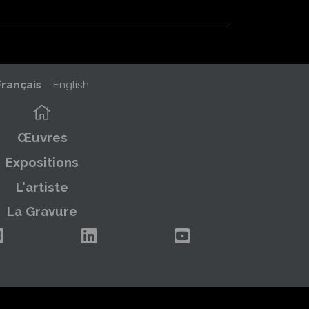
Français
English
Œuvres
Expositions
L'artiste
La Gravure