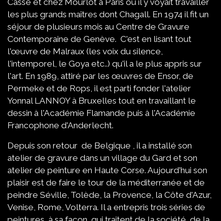
Cassé et chez Mourlot à Paris où il y voyait travailler
les plus grands maîtres dont Chagall. En 1974 il fit un
séjour de plusieurs mois au Centre de Gravure
Contemporaine de Genève. C'est en lisant tout
l'œuvre de Malraux (les voix du silence,
l'intemporel, le Goya etc..) qu'il a le plus appris sur
l'art. En 1989, attiré par les œuvres de Ensor, de
Permeke et de Rops, il est parti fonder l'atelier
Yonnal LANNOY à Bruxelles tout en travaillant le
dessin à l'Académie Flamande puis à l'Académie
Francophone d'Anderlecht.
Depuis son retour de Belgique , il a installé son
atelier de gravure dans un village du Gard et son
atelier de peinture en Haute Corse. Aujourd'hui son
plaisir est de faire le tour de la méditerranée et de
peindre Séville, Tolède, la Provence, la Côte d'Azur,
Venise, Rome, Volterra. Il a entrepris trois séries de
peintures, à sa façon, qui traitent de la société, de la