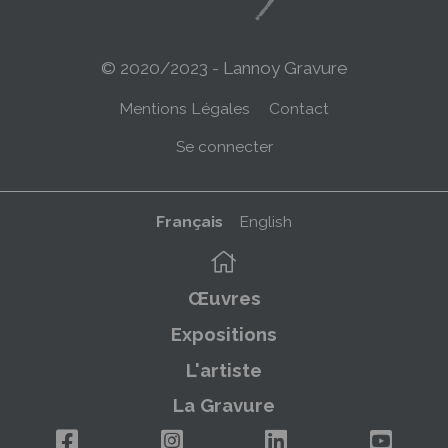
© 2020/2023 - Lannoy Gravure
Menu
Mentions Légales
Contact
Pied
Menu
Se connecter
de
du
page
compte
Français
English
de
Navigation
l'utilisateur
principale
Œuvres
Expositions
L'artiste
La Gravure