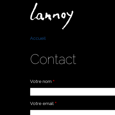
Aller
au
Navigation
contenu
principale
principal
Fil
Accueil
d'Ariane
Contact
Votre nom
Votre email