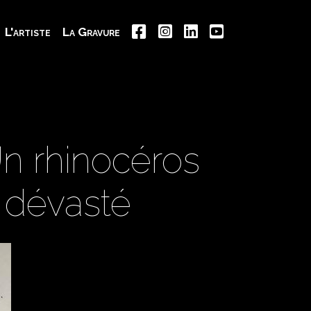
L'artiste
La Gravure
n rhinocéros
t dévasté