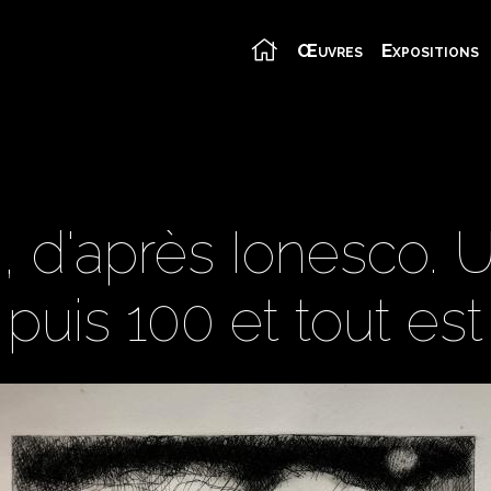
Œuvres
Expositions
'après Ionesco. U
, puis 100 et tout es