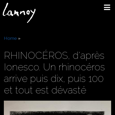
Skip
to
main
content
Breadcrumb
Home
RHINOCÉROS, d'après
Ionesco. Un rhinocéros
arrive puis dix, puis 100
et tout est dévasté