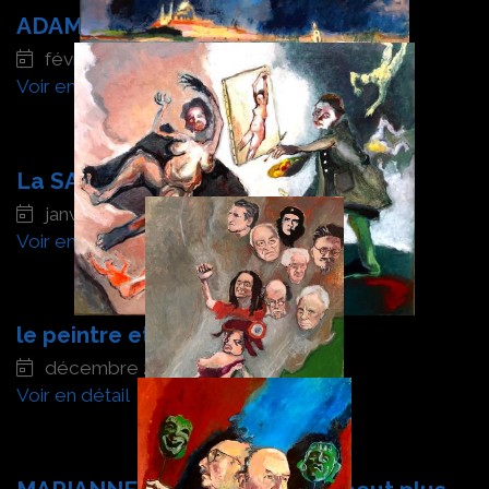
ADAM et EVE
février 2025
Voir en détail
La SALUTE et l'orage
janvier 2025
Voir en détail
le peintre et ses modèles
décembre 2024
Voir en détail