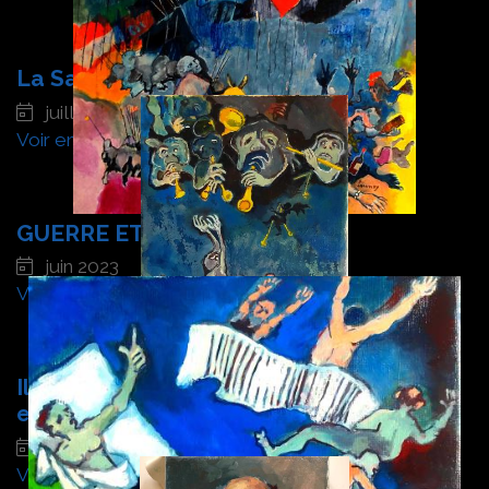
La Salute, VENISE après l'orage
juillet 2023
Voir en détail
GUERRE ET FETES
juin 2023
Voir en détail
Il IMPLORE LES CIEUX. qui s'en foutent
en lui jouant du pipeau
juin 2023
Voir en détail