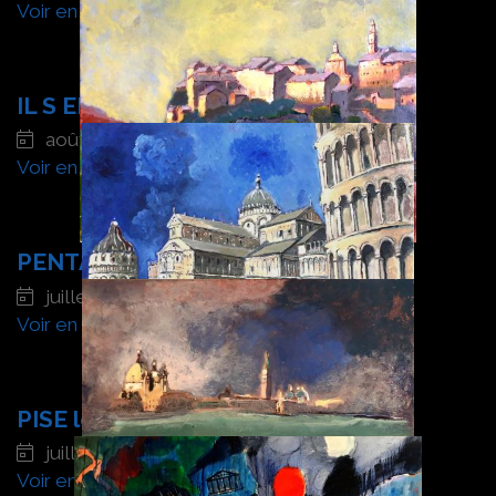
Voir en détail
IL S ENVOLE
août 2023
Voir en détail
PENTA village de Hte Corse
juillet 2023
Voir en détail
PISE le site
juillet 2023
Voir en détail