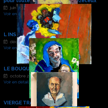
pour toutezétous et pour cellezéceux
juin 2024
Voir en détail
L INSPIRATION
décembre 2023
Voir en détail
LE BOUQUET JAUNE
octobre 2023
Voir en détail
VIERGE TRANS et BEBE BI