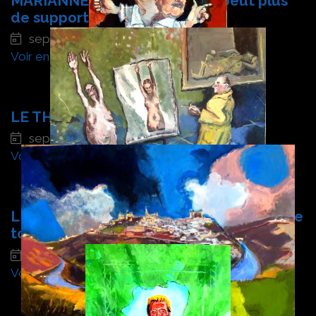
MARIANNE SISYPHE elle n'en peut plus
de supporter
septembre 2024
Voir en détail
LE THEATRE
septembre 2024
Voir en détail
LE MODELE ET SON PEINTRE. La peindre
toujours comme elle était
septembre 2024
Voir en détail