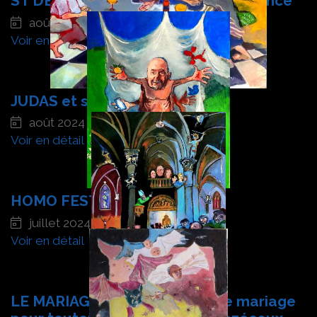
ST DENIS, nécropole des rois de France
août 2024
Voir en détail
JUDAS et ses problèmes
août 2024
Voir en détail
HOMO FESTIVUS 1
juillet 2024
Voir en détail
LE MARIAGE POUR TOUTES. Le mariage