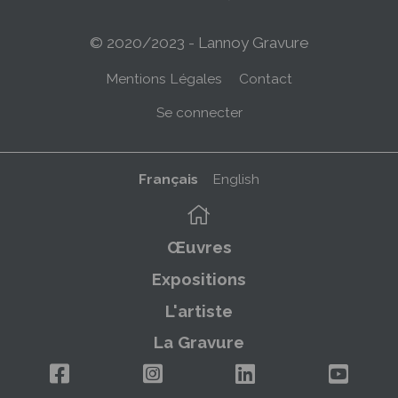
© 2020/2023 - Lannoy Gravure
Menu
Mentions Légales
Contact
Pied
Menu
Se connecter
de
du
page
compte
Français
English
de
Navigation
l'utilisateur
principale
Œuvres
Expositions
L'artiste
La Gravure