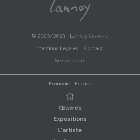
© 2020/2023 - Lannoy Gravure
Menu
Mentions Légales
Contact
Pied
Menu
Se connecter
de
du
page
compte
Français
English
de
Navigation
l'utilisateur
principale
Œuvres
Expositions
L'artiste