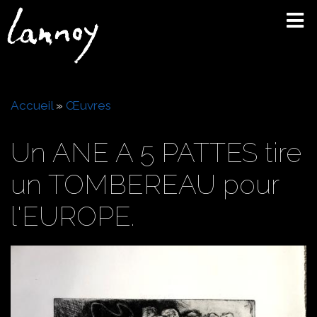
Aller
au
contenu
principal
Fil
Accueil
Œuvres
d'Ariane
Un ANE A 5 PATTES tire
un TOMBEREAU pour
l'EUROPE.