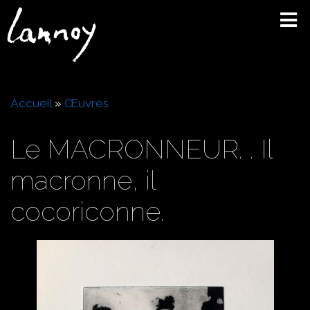
Aller
au
contenu
principal
Fil
Accueil
Œuvres
d'Ariane
Le MACRONNEUR. . Il
macronne, il
cocoriconne.