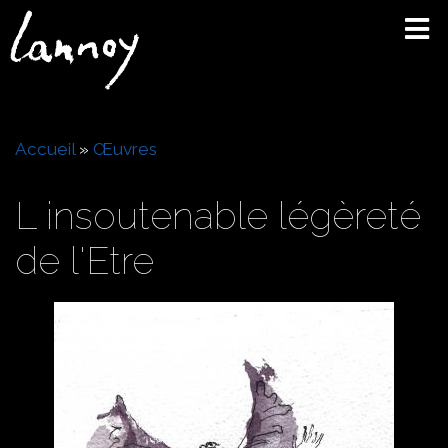
Aller
au
contenu
principal
Fil
Accueil
Œuvres
d'Ariane
L insoutenable légèreté
de l'Etre