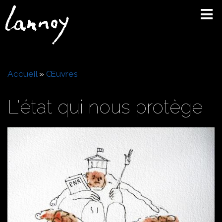
Aller
au
contenu
principal
Fil
Accueil
Œuvres
d'Ariane
L'état qui nous protège