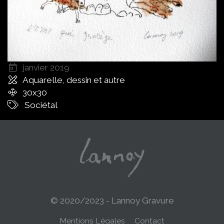
janvier 2019
Aquarelle, dessin et autre
30x30
Sociétal
© 2020/2023 - Lannoy Gravure
Menu
Mentions Légales
Contact