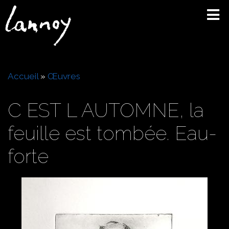
Aller
au
contenu
principal
Fil
Accueil
Œuvres
d'Ariane
C EST L AUTOMNE, la
feuille est tombée. Eau-
forte