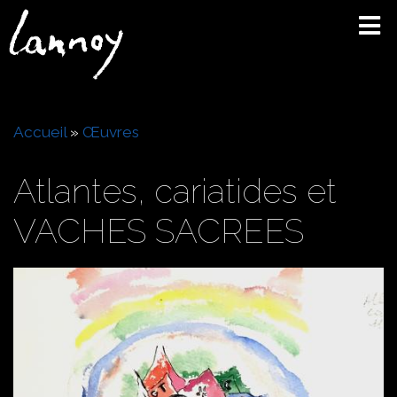
Aller
au
contenu
principal
Fil
Accueil
Œuvres
d'Ariane
Atlantes, cariatides et
VACHES SACREES