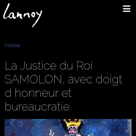
Skip
to
main
content
Breadcrumb
Home
La Justice du Roi
SAMOLON, avec doigt
d honneur et
bureaucratie