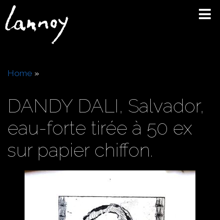
Skip
to
main
content
Breadcrumb
Home
DANDY DALI, Salvador,
eau-forte tirée à 50 ex
sur papier chiffon.