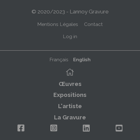
© 2020/2023 - Lannoy Gravure
Menu
Mentions Légales
Contact
Pied
Menu
Log in
de
du
page
compte
Français
English
de
Navigation
l'utilisateur
principale
Œuvres
Expositions
L'artiste
La Gravure