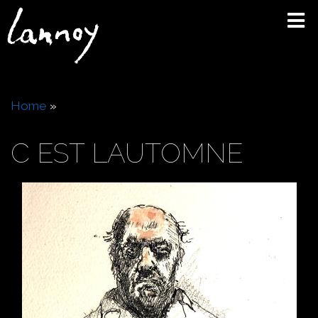
Skip
to
main
content
Breadcrumb
Home
C EST LAUTOMNE