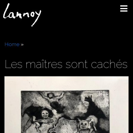
Skip
to
main
content
Breadcrumb
Home
Les maîtres sont cachés