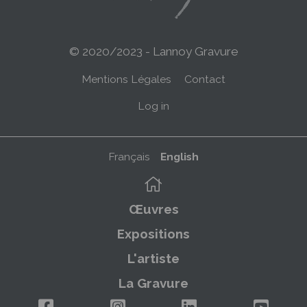
© 2020/2023 - Lannoy Gravure
Menu
Mentions Légales
Contact
Pied
Menu
Log in
de
du
page
compte
Français
English
de
Navigation
l'utilisateur
principale
Œuvres
Expositions
L'artiste
La Gravure