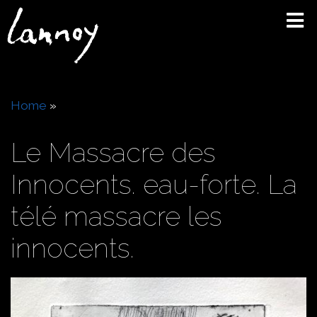
Skip
to
main
content
Breadcrumb
Home
Le Massacre des
Innocents. eau-forte. La
télé massacre les
innocents.