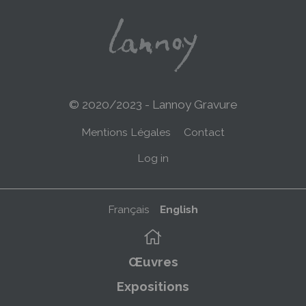
© 2020/2023 - Lannoy Gravure
Menu
Mentions Légales
Contact
Pied
Menu
Log in
de
du
page
compte
Français
English
de
Navigation
l'utilisateur
principale
Œuvres
Expositions