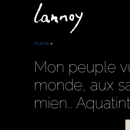
Skip
to
Navigation
main
principale
content
Breadcrumb
Home
Mon peuple vu
monde, aux san
mien.. Aquatin