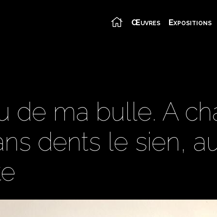
Œuvres
Expositions
 de ma bulle. A ch
s dents le sien, au
te