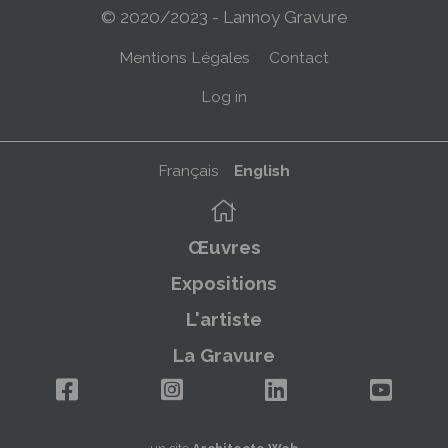
© 2020/2023 - Lannoy Gravure
Menu
Mentions Légales
Contact
Pied
Menu
Log in
de
du
page
compte
Français
English
de
Navigation
l'utilisateur
principale
Œuvres
Expositions
L'artiste
La Gravure